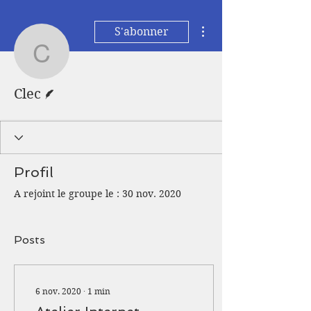
Plus d'actions
S'abonner
Clec
Écrivain
Clec
Profil
A rejoint le groupe le : 30 nov. 2020
Posts
6 nov. 2020
∙
1
min