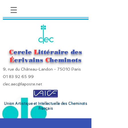
C
ercle
L
ittéraire des
É
crivains
C
heminots
9, rue du Château-Landon - 75010 Paris
01 83 92 65 99
clec.aec@laposte.net
Union Artistique et Intellectuelle des Cheminots
Français