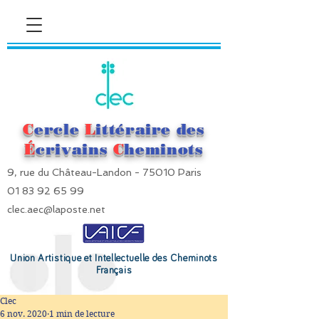
C
ercle
L
ittéraire des
É
crivains
C
heminots
9, rue du Château-Landon - 75010 Paris
01 83 92 65 99
clec.aec@laposte.net
Union Artistique et Intellectuelle des Cheminots
Français
Clec
6 nov. 2020
1 min de lecture