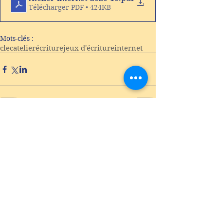
Télécharger PDF • 424KB
Mots-clés :
clec
atelier
écriture
jeux d'écriture
internet
Commentaires
Rédigez un commentaire...
Mots-clés