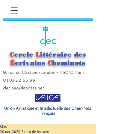
C
ercle
L
ittéraire des
É
crivains
C
heminots
9, rue du Château-Landon - 75010 Paris
01 83 92 65 99
clec.aec@laposte.net
Union Artistique et Intellectuelle des Cheminots
Français
Clec
26 oct. 2020
2 min de lecture