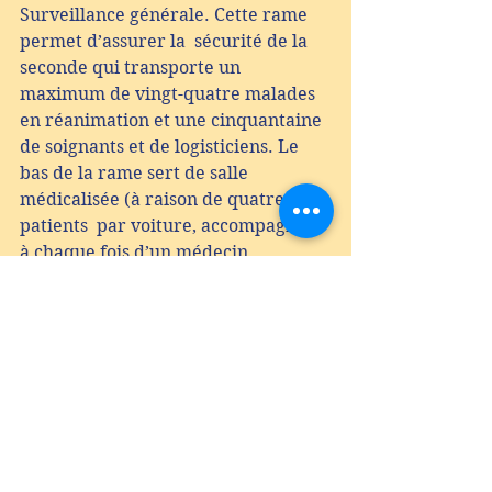
Surveillance générale. Cette rame 
permet d’assurer la  sécurité de la 
seconde qui transporte un 
maximum de vingt-quatre malades  
en réanimation et une cinquantaine 
de soignants et de logisticiens. Le  
bas de la rame sert de salle 
médicalisée (à raison de quatre 
patients  par voiture, accompagnés 
à chaque fois d’un médecin  
anesthésiste-réanimateur). La 
circulation des soignants, d’une 
voiture à  l’autre, se fait par la salle 
haute. Au total, cette organisation  
nécessite la collaboration et la 
coordination de près de deux-cents  
personnes depuis l’embarquement 
jusqu’au débarquement !
Cette solution logistique a été 