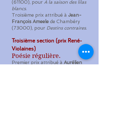
(61100), pour
À la saison des lilas
blancs
.
Troisième prix attribué à
Jean-
François Ameele
de Chambéry
(73000), pour
Destins contraires
.
Troisième section (prix René-
Violaines)
Poésie régulière.
Premier prix attribué à
Aurélien
Gacon
de Dôle (39100), pour Ma
rime.
Deuxième prix attribué à
Michelle
Guillot
de Saintes (17100), pour
Ce beau visage
. Ce poème a, de
plus, obtenu le prix du CCGPF.
Troisième prix attribué à
Jean
Havel
de Diffembach-lès-
Hellimer (57660), pour
Un
sonnet explosif... inversé
.