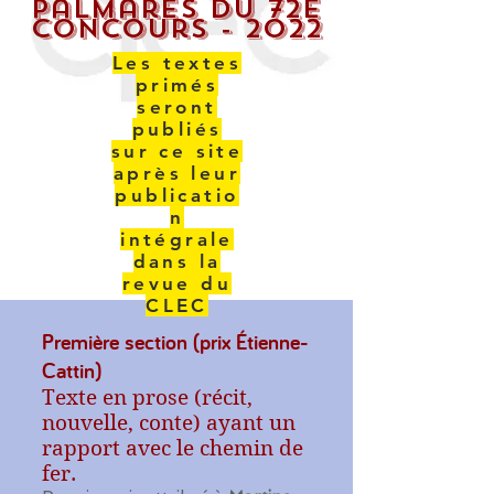
Palmarès du 72e
concours - 2022
Les textes
primés
seront
publiés
sur ce site
après leur
publicatio
n
intégrale
dans la
revue du
CLEC
P
remière section (prix Étienne-
Cattin)
Texte en prose (récit,
nouvelle, conte) ayant un
rapport avec le chemin de
fer.