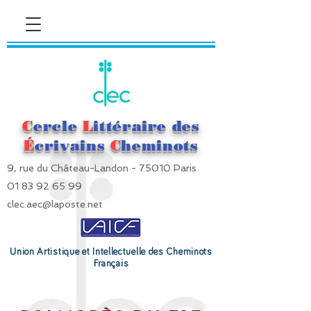
C
ercle
L
ittéraire des
É
crivains
C
heminots
9, rue du Château-Landon - 75010 Paris
01 83 92 65 99
clec.aec@laposte.net
Union Artistique et Intellectuelle des Cheminots
Français