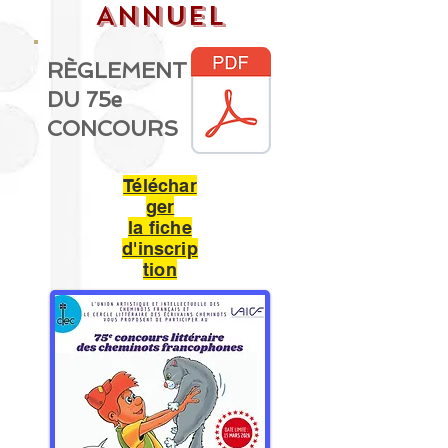
ANNUEL
RÈGLEMENT
DU 75e
CONCOURS
Téléchar
ger
la fiche
d'inscrip
tion