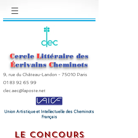
C
ercle
L
ittéraire des
É
crivains
C
heminots
9, rue du Château-Landon - 75010 Paris
01 83 92 65 99
clec.aec@laposte.net
Union Artistique et Intellectuelle des Cheminots
Français
LE CONCOURS