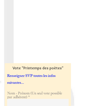
Vote "Printemps des poètes"
Renseigner SVP toutes les infos
suivantes...
Nom - Prénom (Un seul vote possible
par adhérent)