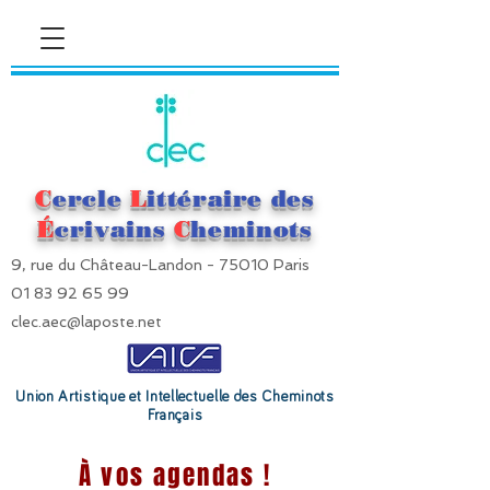
C
ercle
L
ittéraire des
É
crivains
C
heminots
9, rue du Château-Landon - 75010 Paris
01 83 92 65 99
clec.aec@laposte.net
Union Artistique et Intellectuelle des Cheminots
Français
À vos agendas !