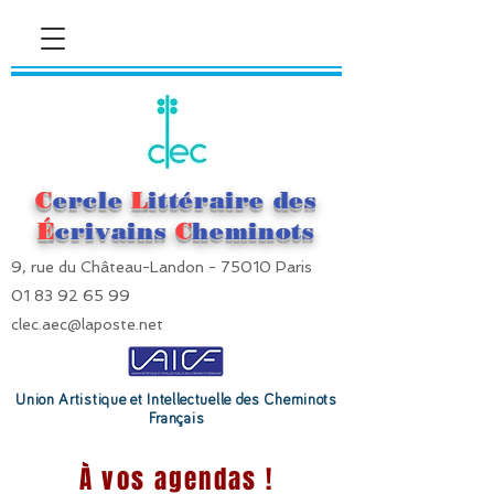
C
ercle
L
ittéraire des
É
crivains
C
heminots
9, rue du Château-Landon - 75010 Paris
01 83 92 65 99
clec.aec@laposte.net
Union Artistique et Intellectuelle des Cheminots
Français
À vos agendas !