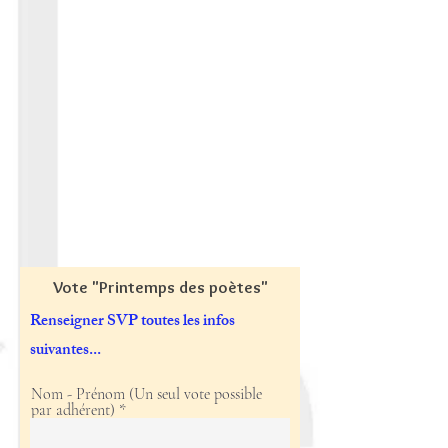
Vote "Printemps des poètes"
Renseigner SVP toutes les infos
suivantes...
Nom - Prénom (Un seul vote possible
par adhérent)