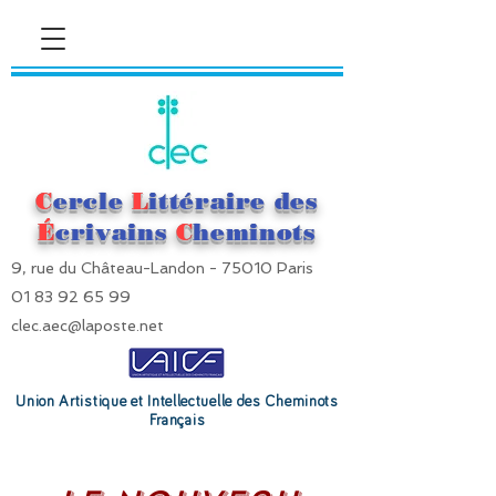
C
ercle
L
ittéraire des
É
crivains
C
heminots
9, rue du Château-Landon - 75010 Paris
01 83 92 65 99
clec.aec@laposte.net
Union Artistique et Intellectuelle des Cheminots
Français