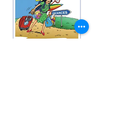
Le dernier
éditorial
,
des
chroniques relatives à la
défense de la langue
et la dernière
chronique
ferroviaire
sont consultables sur ce site.