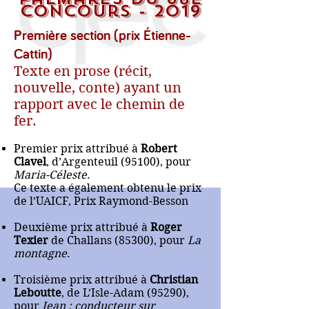
concours - 2019
Première section (prix Étienne-
Cattin)
Texte en prose (récit,
nouvelle, conte) ayant un
rapport avec le chemin de
fer.
Premier prix attribué à
Robert
Clavel
, d’Argenteuil (95100), pour
Maria-Céleste
.
Ce texte a également obtenu le prix
de l’UAICF, Prix Raymond-Besson
Deuxième prix attribué à
Roger
Texier
de Challans (85300), pour
La
montagne
.
Troisième prix attribué à
Christian
Leboutte
, de L’Isle-Adam (95290),
pour
Jean : conducteur sur