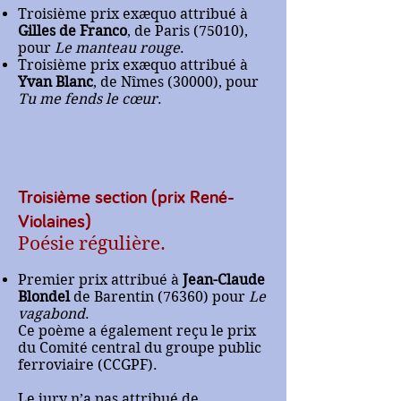
Troisième prix exæquo attribué à
Gilles de Franco
, de Paris (75010),
pour
Le manteau rouge
.
Troisième prix exæquo attribué à
Yvan Blanc
, de Nîmes (30000), pour
Tu me fends le cœur
.
Troisième section (prix René-
Violaines)
Poésie régulière.
Premier prix attribué à
Jean-Claude
Blondel
de Barentin (76360) pour
Le
vagabond
.
Ce poème a également reçu le prix
du Comité central du groupe public
ferroviaire (CCGPF).
Le jury n’a pas attribué de