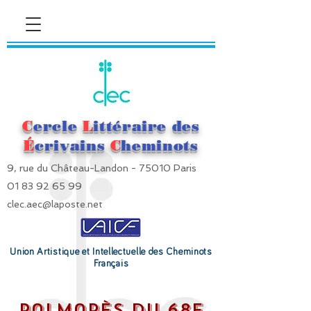
C
ercle
L
ittéraire des
É
crivains
C
heminots
9, rue du Château-Landon - 75010 Paris
01 83 92 65 99
clec.aec@laposte.net
Union Artistique et Intellectuelle des Cheminots
Français
Palmarès du 68e