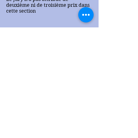
deuxième ni de troisième prix dans
cette section
Quatrième section (prix
Ferdinand-Camilleti)
Poésie libérée ou prose
poétique.
Troisième prix exæquo attribué à
Sylvaine Gabin
de Boujan-sur-
Libron (34760) pour
La péniche
.
Troisième prix exæquo attribué à
Antoine Michel
de Montigny-lès-
Metz (57950) pour
L'écriture en
délire aux paupières du ciel.
Accessit à
Delphine Fontaine
de